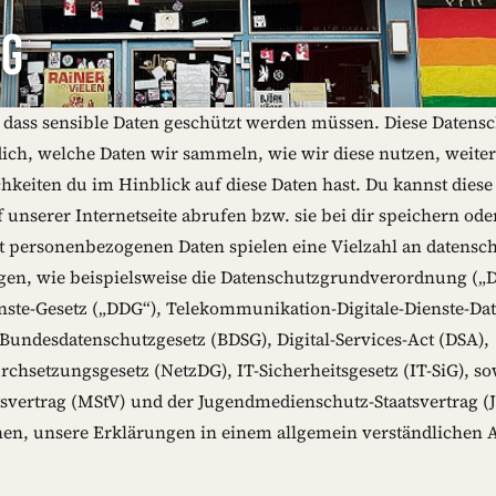
NG
 dass sensible Daten geschützt werden müssen. Diese Datens
dich, welche Daten wir sammeln, wie wir diese nutzen, weit
keiten du im Hinblick auf diese Daten hast. Du kannst diese
uf unserer Internetseite abrufen bzw. sie bei dir speichern o
personenbezogenen Daten spielen eine Vielzahl an datensch
n, wie beispielsweise die Datenschutzgrundverordnung („D
enste-Gesetz („DDG“), Telekommunikation-Digitale-Dienste-Da
Bundesdatenschutzgesetz (BDSG), Digital-Services-Act (DSA),
chsetzungsgesetz (NetzDG), IT-Sicherheitsgesetz (IT-SiG), so
svertrag (MStV) und der Jugendmedienschutz-Staatsvertrag (J
en, unsere Erklärungen in einem allgemein verständlichen 