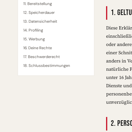
11. Bereitstellung
1. GELT
12. Speicherdauer
13. Datensicherheit
Diese Erklä
14. Profiling
einschließl
15. Werbung
oder anderen
16. Deine Rechte
einer Schni
17. Beschwerderecht
anders in V
18. Schlussbestimmungen
natürliche 
unter 16 Ja
Dienste und
personenbez
unverzüglic
2. PERS