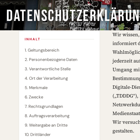
DATENSCHUTZERKLÄRU
Wir wissen,
INHALT
informiert 
1. Geltungsbereich
Wahlmöglich
2. Personenbezogene Daten
jederzeit a
3. Verantwortliche Stelle
Umgang mit 
Bestimmunge
4. Ort der Verarbeitung
Digitale-Di
5. Merkmale
(„TDDDG“), 
6. Zwecke
Netzwerkdur
7. Rechtsgrundlagen
Medienstaat
8. Auftragsverarbeitung
Wir versuch
9. Weitergabe an Dritte
gestalten.
10. Drittländer