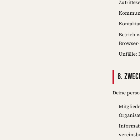
Zutrittsze
Kommunik
Kontakta
Betrieb v
Browser-
Unfälle:
6. ZWEC
Deine perso
Mitglied
Organisat
Informat
vereinsb