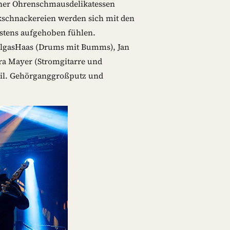
ner Ohrenschmausdelikatessen
kschnackereien werden sich mit den
estens aufgehoben fühlen.
ollgasHaas (Drums mit Bumms), Jan
ra Mayer (Stromgitarre und
feil. Gehörganggroßputz und