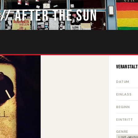
// AFTER THE SUN
VERANSTALT
DATUM
EINLASS
BEGINN
EINTRITT
GENRE
LIVE-MUSI