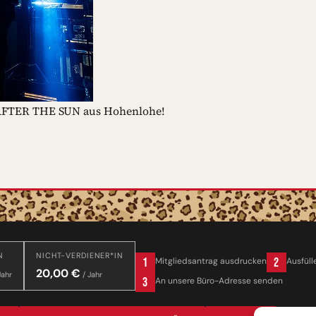
 AFTER THE SUN aus Hohenlohe!
N
NICHT-VERDIENER*IN
1
2
Mitgliedsantrag ausdrucken
Ausfüll
20,00 €
Jahr
/ Jahr
3
An unsere Büro-Adresse senden