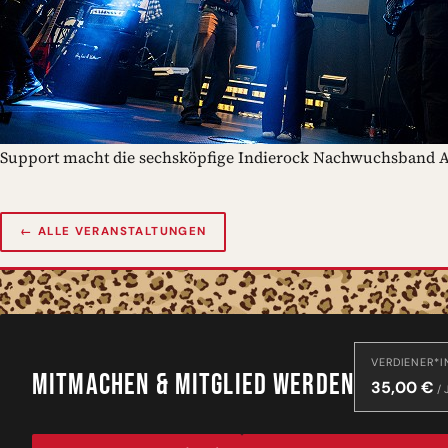
Support macht die sechsköpfige Indierock Nachwuchsband
← ALLE VERANSTALTUNGEN
VERDIENER*I
MITMACHEN & MITGLIED WERDEN
35,00 €
/ 