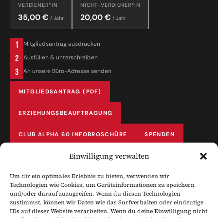
VERDIENER*IN
NICHT-VERDIENER*IN
35,00 €
20,00 €
/ Jahr
/ Jahr
1
Mitgliedsantrag ausdrucken
2
Ausfüllen & unterschreiben
3
An unsere Büro-Adresse senden
MITGLIEDSANTRAG (PDF)
ERZIEHUNGSBEAUFTRAGUNG
CLUB ALPHA 60 INFOBROSCHÜRE
SPENDEN
Einwilligung verwalten
Um dir ein optimales Erlebnis zu bieten, verwenden wir
Technologien wie Cookies, um Geräteinformationen zu speichern
und/oder darauf zuzugreifen. Wenn du diesen Technologien
CLUB ALPHA 60 e.V.
zustimmst, können wir Daten wie das Surfverhalten oder eindeutige
IDs auf dieser Website verarbeiten. Wenn du deine Einwilligung nicht
SCHWÄBISCH HALL