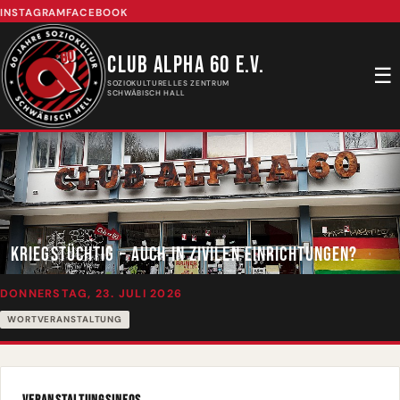
INSTAGRAM
FACEBOOK
CLUB ALPHA 60 E.V.
☰
SOZIOKULTURELLES ZENTRUM
SCHWÄBISCH HALL
KRIEGSTÜCHTIG – AUCH IN ZIVILEN EINRICHTUNGEN?
DONNERSTAG, 23. JULI 2026
WORTVERANSTALTUNG